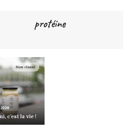
protéine
Non classé
r 2026
i, c’est la vie !