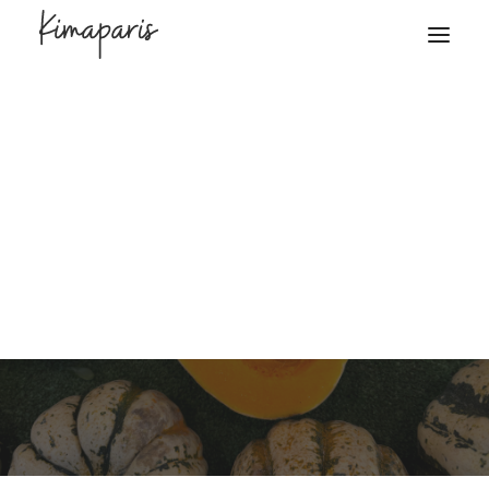
19 février 2024
Shopping
Kim Masquelier
Mes astuces pour faire le
marché en toute
tranquillité !