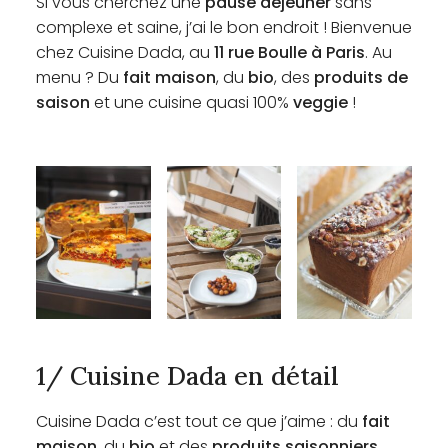
Si vous cherchez une
pause déjeuner
sans
complexe et saine, j’ai le bon endroit ! Bienvenue
chez Cuisine Dada, au
11 rue Boulle à Paris
. Au
menu ? Du
fait maison
, du
bio
, des
produits de
saison
et une cuisine quasi 100%
veggie
!
1/ Cuisine Dada en détail
Cuisine Dada c’est tout ce que j’aime : du
fait
maison
, du
bio
et des
produits saisonniers
.