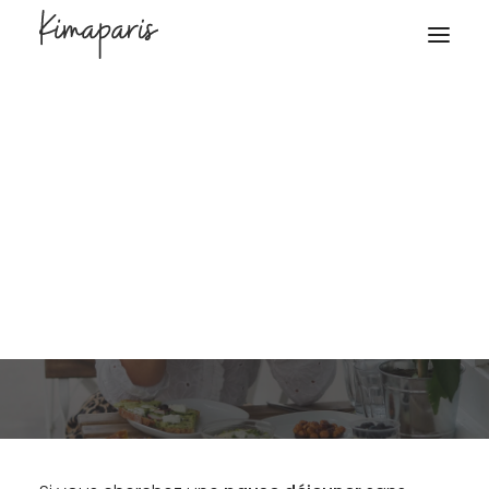
11 juillet 2024
Restaurants
Kim Masquelier
Cuisine Dada, du fait
maison et du 100% bio !