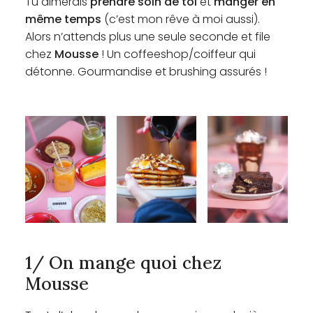
Tu aimerais
prendre soin de toi
et
manger en
même temps
(c’est mon rêve à moi aussi).
Alors n’attends plus une seule seconde et file
chez
Mousse
! Un coffeeshop/coiffeur qui
détonne. Gourmandise et brushing assurés !
1/ On mange quoi chez
Mousse