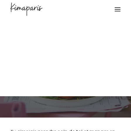
6 janvier 2025
Restaurants
Kim Masquelier
Mousse, coffeeshop et
coiffeur à Paris !