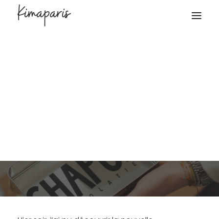
17 janvier 2025
Shopping
Kim Masquelier
Chapon X Jayet : les exquis
Lucky Bears