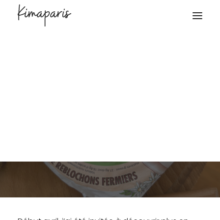
8 avril 2025
Shopping
Kim Masquelier
Le Reblochon, en toute
saison !