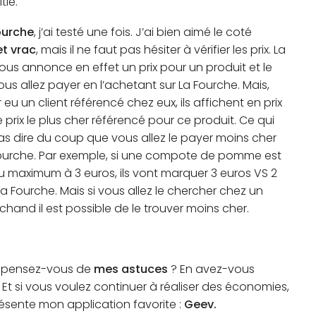
tié.
ourche
, j’ai testé une fois. J’ai bien aimé le coté
et vrac
, mais il ne faut pas hésiter à vérifier les prix. La
ous annonce en effet un prix pour un produit et le
ous allez payer en l’achetant sur La Fourche. Mais,
 eu un client référencé chez eux, ils affichent en prix
 prix le plus cher référencé pour ce produit. Ce qui
as dire du coup que vous allez le payer moins cher
ourche. Par exemple, si une compote de pomme est
 maximum à 3 euros, ils vont marquer 3 euros VS 2
la Fourche. Mais si vous allez le chercher chez un
hand il est possible de le trouver moins cher.
e pensez-vous de
mes astuces
? En avez-vous
 Et si vous voulez continuer à réaliser des économies,
résente mon application favorite :
Geev.