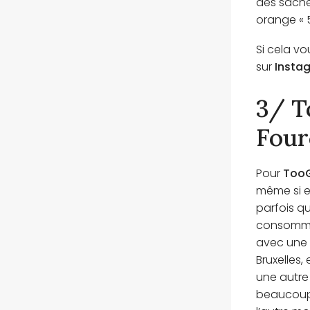
des sache
orange « 
Si cela vo
sur
Insta
3/ T
Four
Pour
Too
même si e
parfois q
consomme 
avec une
Bruxelles,
une autre
beaucoup 