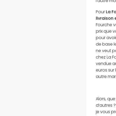
l’autre moi
Pour
La F
livraison
Fourche v
prix que v
pour avoir
de base le
ne veut p
chez La F
vendue au
euros sur 
autre marc
Alors, qu
d’autres ?
je vous p