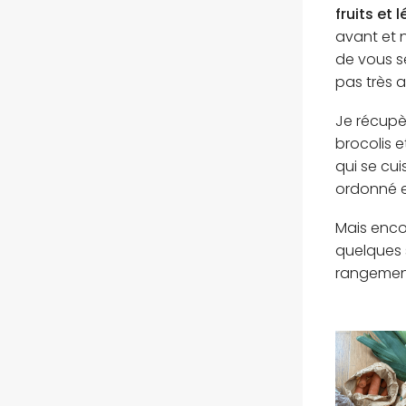
fruits et
avant et 
de vous se
pas très 
Je récupè
brocolis e
qui se cui
ordonné e
Mais encor
quelques 
rangement