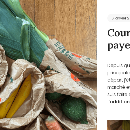
6 janvier 
Cour
paye
Depuis qu
principa
départ j’é
marché et 
suis faite
l’addition