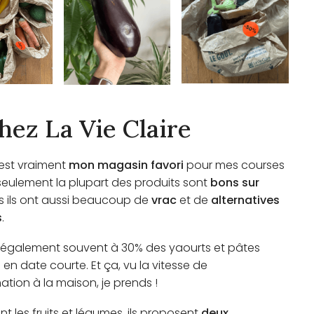
hez La Vie Claire
c’est vraiment
mon magasin favori
pour mes courses
 seulement la plupart des produits sont
bons sur
is ils ont aussi beaucoup de
vrac
et de
alternatives
s
.
 également souvent à 30% des yaourts et pâtes
s en date courte. Et ça, vu la vitesse de
ion à la maison, je prends !
 les fruits et légumes, ils proposent
deux