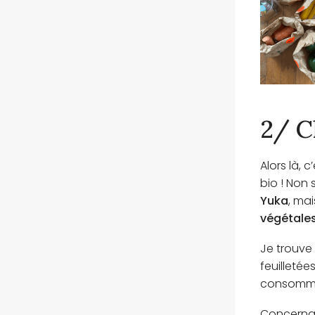
2/ C
Alors là, 
bio ! Non
Yuka
, ma
végétale
Je trouve
feuilletée
consommat
Concernant