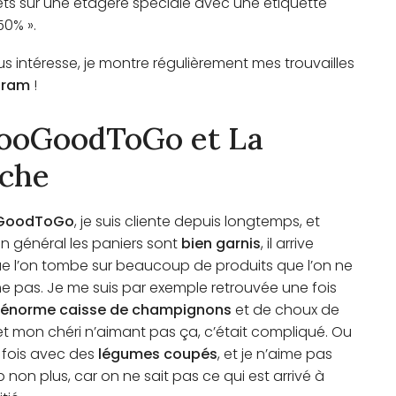
ts sur une étagère spéciale avec une étiquette
50% ».
us intéresse, je montre régulièrement mes trouvailles
gram
!
ooGoodToGo et La
che
GoodToGo
, je suis cliente depuis longtemps, et
n général les paniers sont
bien garnis
, il arrive
ue l’on tombe sur beaucoup de produits que l’on ne
pas. Je me suis par exemple retrouvée une fois
énorme caisse de champignons
et de choux de
 et mon chéri n’aimant pas ça, c’était compliqué. Ou
 fois avec des
légumes coupés
, et je n’aime pas
non plus, car on ne sait pas ce qui est arrivé à