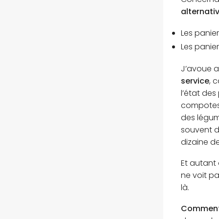
alternati
Les panier
Les panie
J’avoue a
service
, 
l’état de
compotes 
des légum
souvent d
dizaine d
Et autant
ne voit pa
là.
Comment 