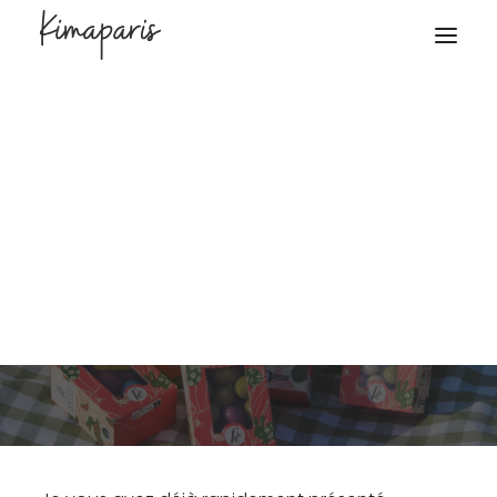
21 février 2026
Shopping
Kim Masquelier
Francois Doucet, la
gourmandise Provençale