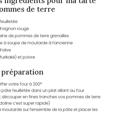
s ingrédients pour ma tarte
ommes de terre
euilletée
d’oignon rouge
aine de pommes de terre grenailles
ère à soupe de moutarde à l’ancienne
d’olive
furikaké
) et poivre
 préparation
ffer votre four à 200°
la pâte feuilletée dans un plat allant au four
et découper en fines tranches vos pommes de terre
oline
c’est super rapide)
la moutarde sur l’ensemble de la pâte et placer les