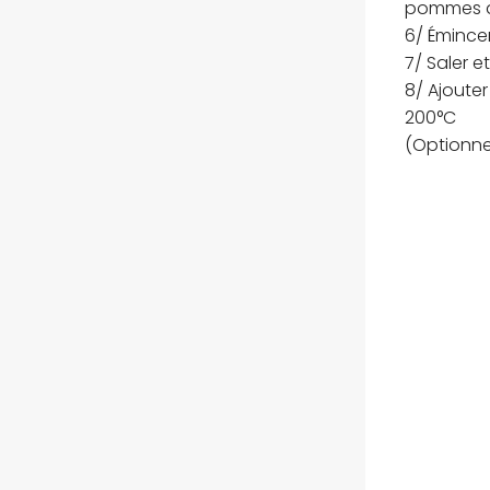
pommes de
6/ Émince
7/ Saler e
8/ Ajouter
200°C
(Optionnel