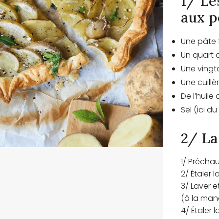
1/ Le
aux p
Une pâte f
Un quart 
Une vingt
Une cuill
De l’huile 
Sel (ici du
2/ La
1/ Préchau
2/ Étaler 
3/ Laver 
(à la
mand
4/ Étaler 