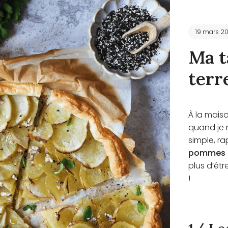
19 mars 2
Ma t
terr
À la maiso
quand je 
simple, ra
pommes d
plus d’êt
!