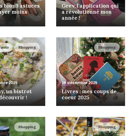
 bio : 3 astuces
Geev, l’application qui
ayer moins
a révolutionné mon
année !
rants
Shopping
Shopping
bre 2025
28 décembre 2025
y, un bistrot
Livres : mes coups de
découvrir !
coeur 2025
Shopping
Shopping