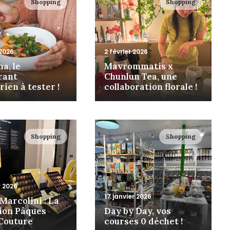
Shopping
Shopping
 2026
2 février 2026
a, le
Mavrommatis x
rant
Chunlun Tea, une
ien à tester !
collaboration florale !
Shopping
Shopping
r 2026
17 janvier 2026
Marcolini : La
tion Pâques
Day by Day, vos
Couture
courses 0 déchet !