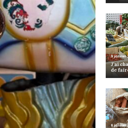
9 janvier
J’ai c
de fair
6 janvier