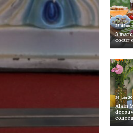
28 décem
3 marq
coeur 
26 juin 2
Alain Mi
découv
concen