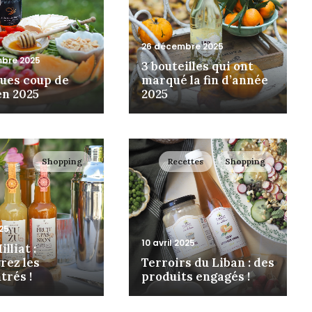
26 décembre 2025
bre 2025
3 bouteilles qui ont
ues coup de
marqué la fin d’année
en 2025
2025
Shopping
Recettes
Shopping
025
10 avril 2025
lliat :
rez les
Terroirs du Liban : des
trés !
produits engagés !