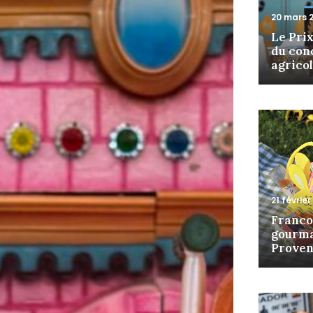
20 mars 
Le Pri
du con
agrico
21 février
Franco
gourm
Proven