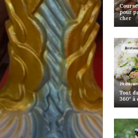
Courses
pour p
cher
Restau
29 décem
Tout da
360° à 