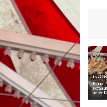
5 août 2
Paris :
semain
un enf