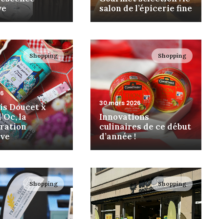
ve
salon de l’épicerie fine
Shopping
Shopping
26
30 mars 2026
is Doucet x
’Oc, la
Innovations
oration
culinaires de ce début
ive
d’année !
Shopping
Shopping