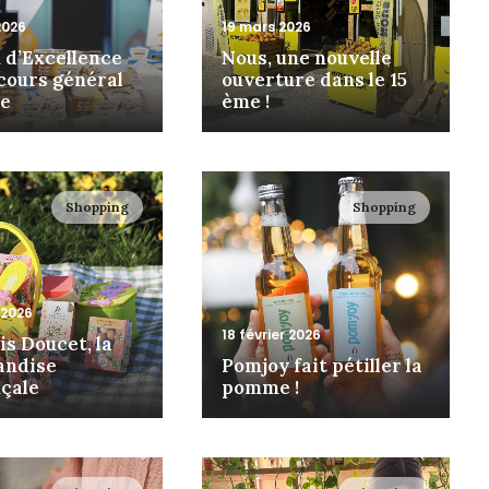
2026
19 mars 2026
x d’Excellence
Nous, une nouvelle
cours général
ouverture dans le 15
le
ème !
Shopping
Shopping
 2026
18 février 2026
is Doucet, la
andise
Pomjoy fait pétiller la
çale
pomme !