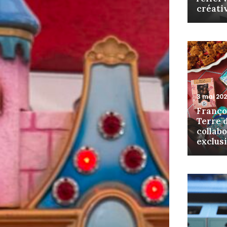
créati
3 mai 20
Franço
Terre d
collab
exclus