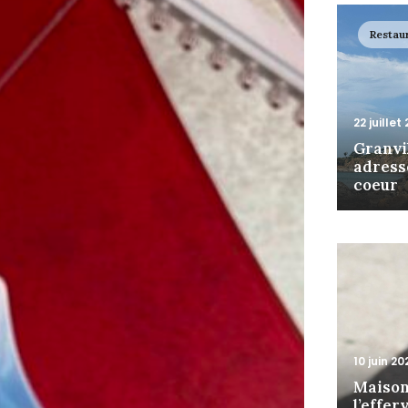
Restau
22 juillet
Granvil
adress
coeur
10 juin 20
Maison
l’effe