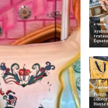
4 février
Ayahum
restau
Équator
23 janvie
Pierre 
collec
Haute 