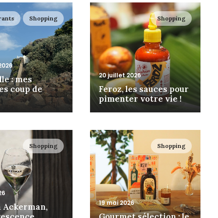
rants
Shopping
Shopping
 2026
20 juillet 2026
le : mes
es coup de
Feroz, les sauces pour
pimenter votre vie !
Shopping
Shopping
26
19 mai 2026
 Ackerman,
rvescence
Gourmet sélection : le