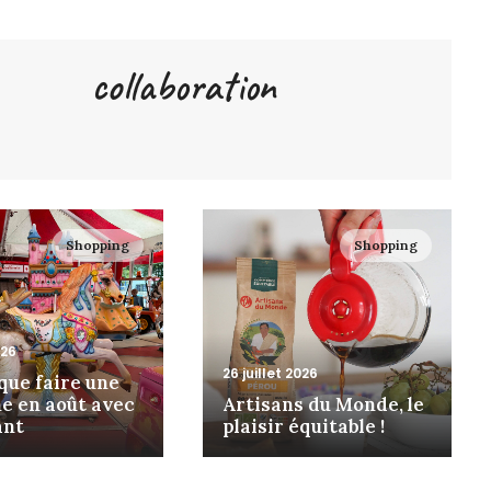
collaboration
Shopping
Shopping
026
26 juillet 2026
 que faire une
e en août avec
Artisans du Monde, le
ant
plaisir équitable !