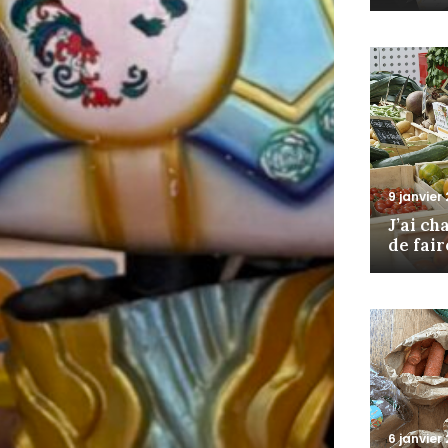
9 janvier
J’ai c
de fair
6 janvier