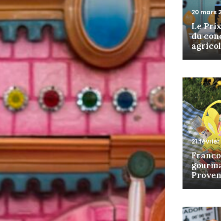
20 mars 
Le Pri
du con
agrico
21 février
Franco
gourm
Proven