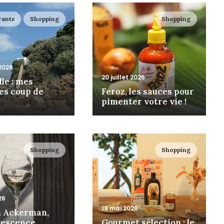
rants
Shopping
Shopping
 2026
20 juillet 2026
le : mes
es coup de
Feroz, les sauces pour
pimenter votre vie !
Shopping
Shopping
26
19 mai 2026
 Ackerman,
rvescence
Gourmet sélection : le