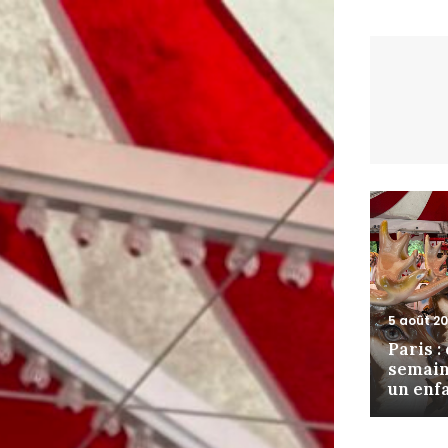
5 août 2
Paris :
semain
un enf