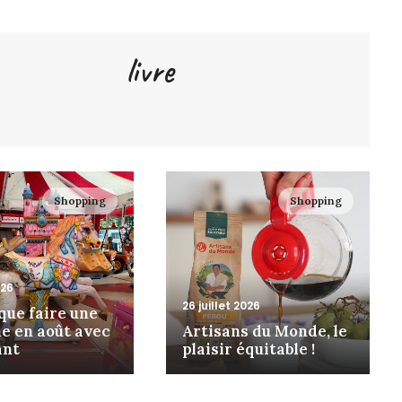
livre
Shopping
Shopping
026
26 juillet 2026
 que faire une
e en août avec
Artisans du Monde, le
ant
plaisir équitable !