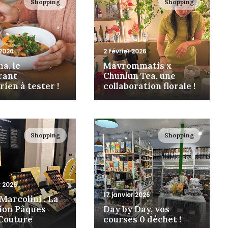
Shopping
Shopping
 2026
2 février 2026
a, le
Mavrommatis x
rant
Chunlun Tea, une
ien à tester !
collaboration florale !
Shopping
Shopping
r 2026
17 janvier 2026
Marcolini : La
tion Pâques
Day by Day, vos
Couture
courses 0 déchet !