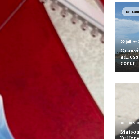
Restau
22 juillet
Granvil
adress
coeur
10 juin 20
Maison
l’effe