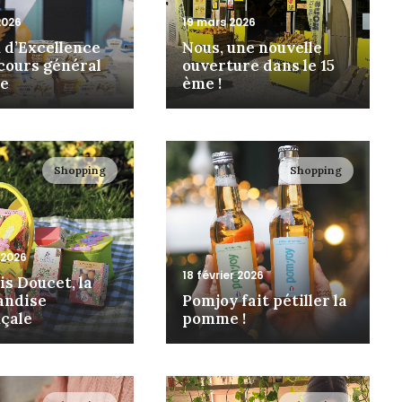
2026
19 mars 2026
x d’Excellence
Nous, une nouvelle
cours général
ouverture dans le 15
le
ème !
Shopping
Shopping
 2026
18 février 2026
is Doucet, la
andise
Pomjoy fait pétiller la
çale
pomme !