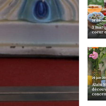
28 décem
3 marq
coeur 
26 juin 2
Alain Mi
découv
concen