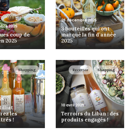
26 décembre 2025
bre 2025
3 bouteilles qui ont
ues coup de
marqué la fin d’année
en 2025
2025
Shopping
Recettes
Shopping
025
10 avril 2025
lliat :
rez les
Terroirs du Liban : des
trés !
produits engagés !