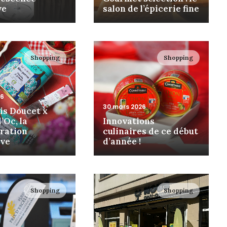
ve
salon de l’épicerie fine
Shopping
Shopping
26
30 mars 2026
is Doucet x
’Oc, la
Innovations
oration
culinaires de ce début
ive
d’année !
Shopping
Shopping