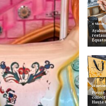
4 février
Ayahum
restau
Équator
23 janvie
Pierre 
collec
Haute 