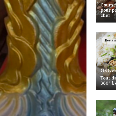
Courses
pour p
cher
Restau
29 décem
Tout da
360° à 