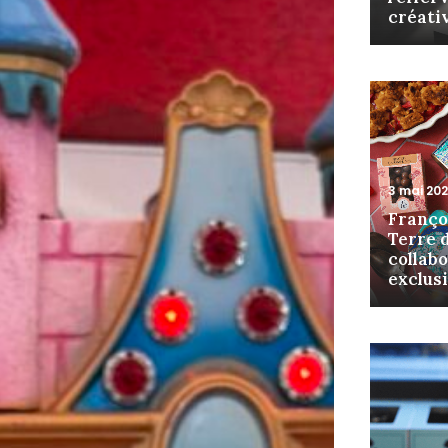
créati
3 mai 20
Franço
Terre d
collab
exclus