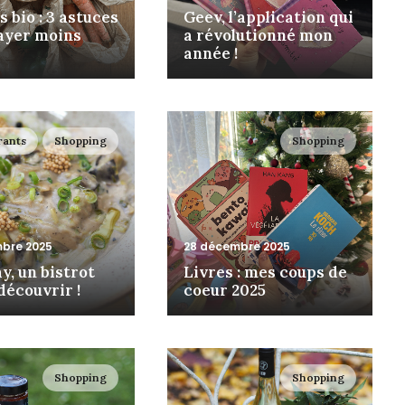
 bio : 3 astuces
Geev, l’application qui
ayer moins
a révolutionné mon
année !
rants
Shopping
Shopping
bre 2025
28 décembre 2025
y, un bistrot
Livres : mes coups de
découvrir !
coeur 2025
Shopping
Shopping